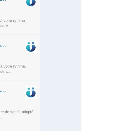
 à votre rythme,
os c...
MÉDECIN GÉNÉRALISTE — H/F-TÉLÉCONSULTATION- CDI - RENNES -TPS PLEIN OU PARTIEL
 à votre rythme,
os c...
MÉDECIN GÉNÉRALISTE — H/F-TÉLÉCONSULTATION- CDI- BREST -TPS PLEIN OU PARTIEL
tre de santé, adapté
..