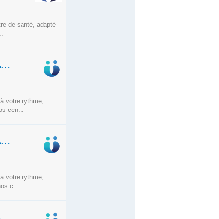
tre de santé, adapté
..
MÉDECIN GÉNÉRALISTE — H/F-TÉLÉCONSULTATION- CDI - RENNES -TPS PLEIN OU PARTIEL
 à votre rythme,
os cen...
MÉDECIN GÉNÉRALISTE — H/F-TÉLÉCONSULTATION- CDI - RENNES -TPS PLEIN OU PARTIEL
 à votre rythme,
os c...
MÉDECIN GÉNÉRALISTE — H/F-TÉLÉCONSULTATION- CDI -TPS PLEIN OU PARTIEL