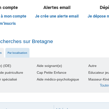
 compte
Alertes email
Dép
 à mon compte
Je crée une alerte email
Je dépose 
m'inscris
echerches sur Bretagne
on
Par localisation
e) (IDE)
Aide soignant(e)
Autre
 de puériculture
Cap Petite Enfance
Educateur je
 spécialisé
Aide médico-psychologique
Masseur-Kiné
Toute