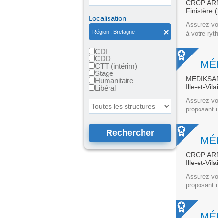
CROP AR
Finistère 
Localisation
Assurez-vou
Région : Bretagne
à votre ryt
CDI
CDD
CTT (intérim)
Stage
MEDIKSA
Humanitaire
Ille-et-Vil
Libéral
Assurez-vou
Toutes les structures
proposant u
CROP AR
Ille-et-Vil
Assurez-vou
proposant u