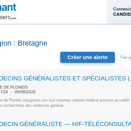
Connexi
CANDID
M'inscrire
gion : Bretagne
Créer une alerte
MÉDECINS GÉNÉ
 DE PLONEIS
CDI
09/08/2026
 de Plonéis inaugurera son tout nouveau cabinet médical pouvant accueillir
s recherchons des médecins gén&ea...