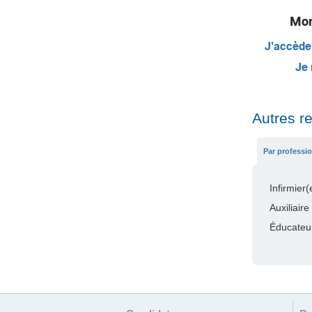
Mon
J'accède
Je 
Autres r
Par professi
Infirmier(
Auxiliaire
Éducateur