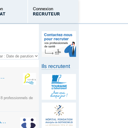
on
Connexion
AT
RECRUTEUR
Mot de passe oublié
Ils recrutent
RALISTES ET SPÉCIALISTES (H/F) - NOUVEAU CABINET MÉDICAL
 8 professionnels de
MÉDECIN GÉNÉRALISTE — H/F-TÉLÉCONSULTATION- CDI- BREST -TPS PLEIN OU PARTIEL