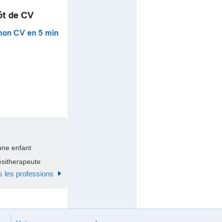
ôt de CV
mon CV en 5 min
une enfant
sitherapeute
s les professions