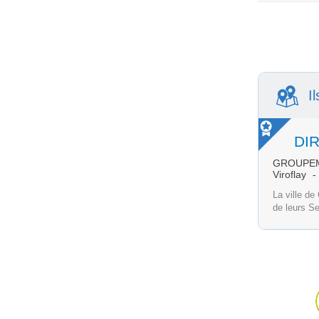
I
GROUPEM
Viroflay
La ville de
de leurs Se