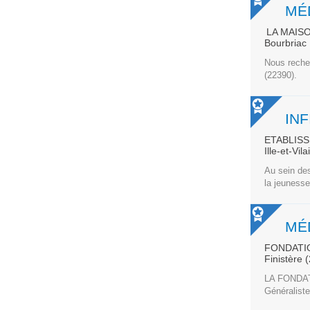
MÉ
LA MAIS
Bourbriac
Nous reche
(22390).
ETABLIS
Ille-et-Vil
Au sein des
la jeunesse,
MÉ
FONDATI
Finistère 
LA FONDA
Généralist