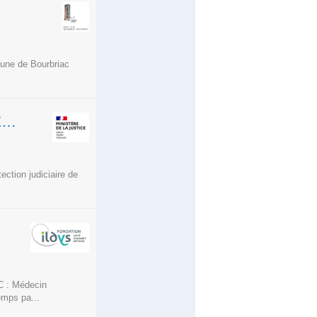
mune de Bourbriac
INFIRMIER(E) A LA PROTECTION JUDICIAIRE DE LA JEUNESSE TEMPS PLEIN CDD 3 ANS
ection judiciaire de
: Médecin
emps pa...