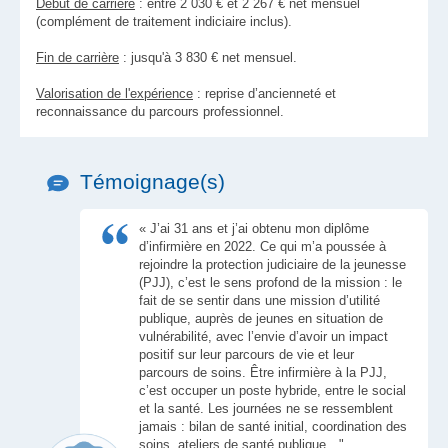
Début de carrière
: entre 2 030 € et 2 267 € net mensuel
(complément de traitement indiciaire inclus).
Fin de carrière
: jusqu'à 3 830 € net mensuel.
Valorisation de l'expérience
: reprise d’ancienneté et
reconnaissance du parcours professionnel.
Témoignage(s)
« J’ai 31 ans et j’ai obtenu mon diplôme
d’infirmière en 2022. Ce qui m’a poussée à
rejoindre la protection judiciaire de la jeunesse
(PJJ), c’est le sens profond de la mission : le
fait de se sentir dans une mission d’utilité
publique, auprès de jeunes en situation de
vulnérabilité, avec l’envie d’avoir un impact
positif sur leur parcours de vie et leur
parcours de soins. Être infirmière à la PJJ,
c’est occuper un poste hybride, entre le social
et la santé. Les journées ne se ressemblent
jamais : bilan de santé initial, coordination des
soins, ateliers de santé publique…"