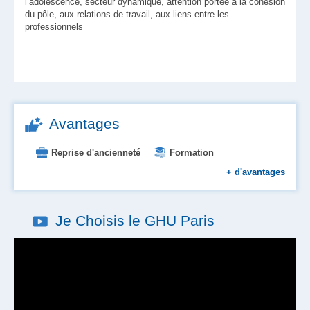
l’adolescence, secteur dynamique, attention portée à la cohésion
du pôle, aux relations de travail, aux liens entre les
professionnels
Avantages
Reprise d'ancienneté
Formation
Aide au logement et à l'installation
+
d'avantages
Place en crèche
Primes
Restauration d'entreprise
Je Choisis le GHU Paris
Prise en charge des transports
Tickets restaurant