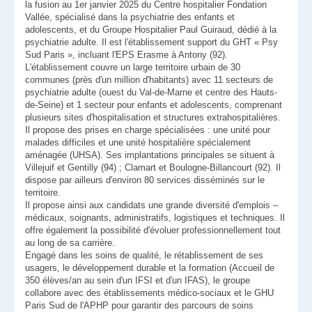
la fusion au 1er janvier 2025 du Centre hospitalier Fondation
Vallée, spécialisé dans la psychiatrie des enfants et
adolescents, et du Groupe Hospitalier Paul Guiraud, dédié à la
psychiatrie adulte. Il est l'établissement support du GHT « Psy
Sud Paris », incluant l'EPS Erasme à Antony (92).
L'établissement couvre un large territoire urbain de 30
communes (près d'un million d'habitants) avec 11 secteurs de
psychiatrie adulte (ouest du Val-de-Marne et centre des Hauts-
de-Seine) et 1 secteur pour enfants et adolescents, comprenant
plusieurs sites d'hospitalisation et structures extrahospitalières.
Il propose des prises en charge spécialisées : une unité pour
malades difficiles et une unité hospitalière spécialement
aménagée (UHSA). Ses implantations principales se situent à
Villejuif et Gentilly (94) ; Clamart et Boulogne-Billancourt (92). Il
dispose par ailleurs d'environ 80 services disséminés sur le
territoire.
Il propose ainsi aux candidats une grande diversité d'emplois –
médicaux, soignants, administratifs, logistiques et techniques. Il
offre également la possibilité d'évoluer professionnellement tout
au long de sa carrière.
Engagé dans les soins de qualité, le rétablissement de ses
usagers, le développement durable et la formation (Accueil de
350 élèves/an au sein d'un IFSI et d'un IFAS), le groupe
collabore avec des établissements médico-sociaux et le GHU
Paris Sud de l'APHP pour garantir des parcours de soins