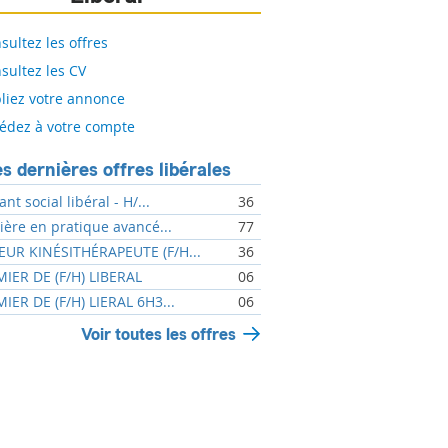
sultez les offres
sultez les CV
liez votre annonce
édez à votre compte
s dernières offres libérales
ant social libéral - H/...
36
mière en pratique avancé...
77
UR KINÉSITHÉRAPEUTE (F/H...
36
MIER DE (F/H) LIBERAL
06
MIER DE (F/H) LIERAL 6H3...
06
Voir toutes les offres