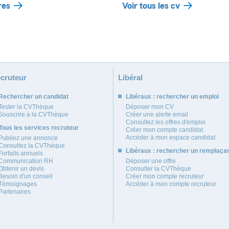
res
Voir tous les cv
cruteur
Libéral
Rechercher un candidat
Libéraux : rechercher un emploi
Tester la CVThèque
Déposer mon CV
Souscrire à la CVThèque
Créer une alerte email
Consultez les offres d'emploi
Tous les services recruteur
Créer mon compte candidat
Accéder à mon espace candidat
Publiez une annonce
Consultez la CVThèque
Libéraux : rechercher un remplaça
Forfaits annuels
Communication RH
Déposer une offre
Obtenir un devis
Consulter la CVThèque
Besoin d'un conseil
Créer mon compte recruteur
Témoignages
Accéder à mon compte recruteur
Partenaires