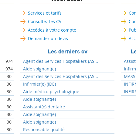
Services et tarifs
Con
Consultez les CV
Con
Accédez à votre compte
Pub
Demander un devis
Acc
Les derniers cv
Le
974
Agent des Services Hospitaliers (AS...
Assist
974
Aide soignant(e)
Infir
30
Agent des Services Hospitaliers (AS...
MASSE
30
Infirmier(e) (IDE)
INFIR
30
Aide médico-psychologique
INFIR
30
Aide soignant(e)
30
Assistant(e) dentaire
30
Aide soignant(e)
30
Aide soignant(e)
30
Responsable qualité