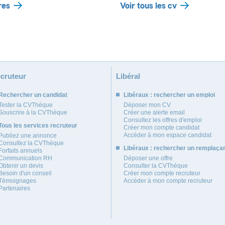
res
Voir tous les cv
cruteur
Libéral
Rechercher un candidat
Libéraux : rechercher un emploi
Tester la CVThèque
Déposer mon CV
Souscrire à la CVThèque
Créer une alerte email
Consultez les offres d'emploi
Tous les services recruteur
Créer mon compte candidat
Accéder à mon espace candidat
Publiez une annonce
Consultez la CVThèque
Libéraux : rechercher un remplaça
Forfaits annuels
Communication RH
Déposer une offre
Obtenir un devis
Consulter la CVThèque
Besoin d'un conseil
Créer mon compte recruteur
Témoignages
Accéder à mon compte recruteur
Partenaires