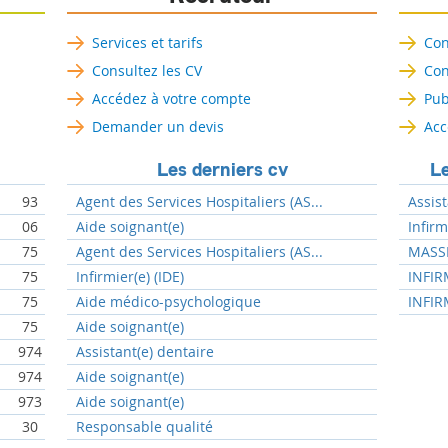
Services et tarifs
Con
Consultez les CV
Con
Accédez à votre compte
Pub
Demander un devis
Acc
Les derniers cv
Le
93
Agent des Services Hospitaliers (AS...
Assist
06
Aide soignant(e)
Infir
75
Agent des Services Hospitaliers (AS...
MASSE
75
Infirmier(e) (IDE)
INFIR
75
Aide médico-psychologique
INFIR
75
Aide soignant(e)
974
Assistant(e) dentaire
974
Aide soignant(e)
973
Aide soignant(e)
30
Responsable qualité