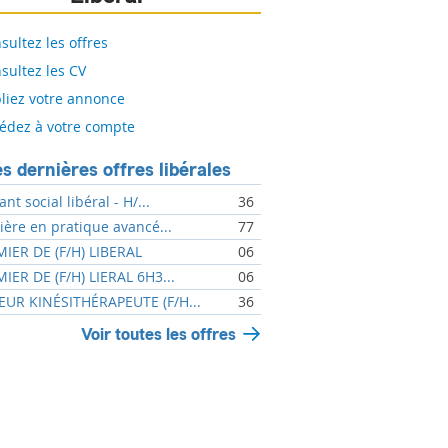
sultez les offres
sultez les CV
liez votre annonce
édez à votre compte
s dernières offres libérales
ant social libéral - H/...
36
mière en pratique avancé...
77
MIER DE (F/H) LIBERAL
06
MIER DE (F/H) LIERAL 6H3...
06
UR KINÉSITHÉRAPEUTE (F/H...
36
Voir toutes les offres