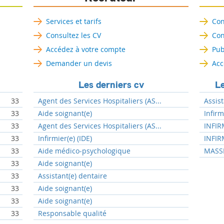
Services et tarifs
Con
Consultez les CV
Con
Accédez à votre compte
Pub
Demander un devis
Acc
Les derniers cv
Le
33
Agent des Services Hospitaliers (AS...
Assist
33
Aide soignant(e)
Infir
33
Agent des Services Hospitaliers (AS...
INFIR
33
Infirmier(e) (IDE)
INFIR
33
Aide médico-psychologique
MASSE
33
Aide soignant(e)
33
Assistant(e) dentaire
33
Aide soignant(e)
33
Aide soignant(e)
33
Responsable qualité