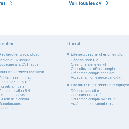
res
Voir tous les cv
cruteur
Libéral
Rechercher un candidat
Libéraux : rechercher un emploi
Tester la CVThèque
Déposer mon CV
Souscrire à la CVThèque
Créer une alerte email
Consultez les offres d'emploi
Tous les services recruteur
Créer mon compte candidat
Accéder à mon espace candidat
Publiez une annonce
Consultez la CVThèque
Libéraux : rechercher un remplaça
Forfaits annuels
Communication RH
Déposer une offre
Obtenir un devis
Consulter la CVThèque
Besoin d'un conseil
Créer mon compte recruteur
Témoignages
Accéder à mon compte recruteur
Partenaires