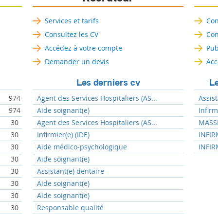
Services et tarifs
Con
Consultez les CV
Con
Accédez à votre compte
Pub
Demander un devis
Acc
Les derniers cv
Le
974
Agent des Services Hospitaliers (AS...
Assist
974
Aide soignant(e)
Infir
30
Agent des Services Hospitaliers (AS...
MASSE
30
Infirmier(e) (IDE)
INFIR
30
Aide médico-psychologique
INFIR
30
Aide soignant(e)
30
Assistant(e) dentaire
30
Aide soignant(e)
30
Aide soignant(e)
30
Responsable qualité