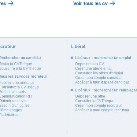
res
Voir tous les cv
cruteur
Libéral
Rechercher un candidat
Libéraux : rechercher un emploi
Tester la CVThèque
Déposer mon CV
Souscrire à la CVThèque
Créer une alerte email
Consultez les offres d'emploi
Tous les services recruteur
Créer mon compte candidat
Accéder à mon espace candidat
Publiez une annonce
Consultez la CVThèque
Libéraux : rechercher un remplaça
Forfaits annuels
Communication RH
Déposer une offre
Obtenir un devis
Consulter la CVThèque
Besoin d'un conseil
Créer mon compte recruteur
Témoignages
Accéder à mon compte recruteur
Partenaires