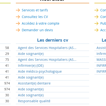
Services et tarifs
Con
Consultez les CV
Con
Accédez à votre compte
Pub
Demander un devis
Acc
Les derniers cv
Le
58
Agent des Services Hospitaliers (AS...
Assist
29
Aide soignant(e)
Infir
75
Agent des Services Hospitaliers (AS...
MASSE
41
Infirmier(e) (IDE)
INFIR
41
Aide médico-psychologique
INFIR
41
Aide soignant(e)
974
Assistant(e) dentaire
974
Aide soignant(e)
30
Aide soignant(e)
30
Responsable qualité