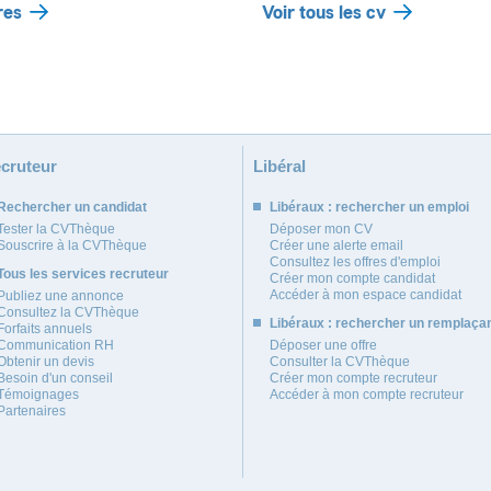
res
Voir tous les cv
cruteur
Libéral
Rechercher un candidat
Libéraux : rechercher un emploi
Tester la CVThèque
Déposer mon CV
Souscrire à la CVThèque
Créer une alerte email
Consultez les offres d'emploi
Tous les services recruteur
Créer mon compte candidat
Accéder à mon espace candidat
Publiez une annonce
Consultez la CVThèque
Libéraux : rechercher un remplaça
Forfaits annuels
Communication RH
Déposer une offre
Obtenir un devis
Consulter la CVThèque
Besoin d'un conseil
Créer mon compte recruteur
Témoignages
Accéder à mon compte recruteur
Partenaires