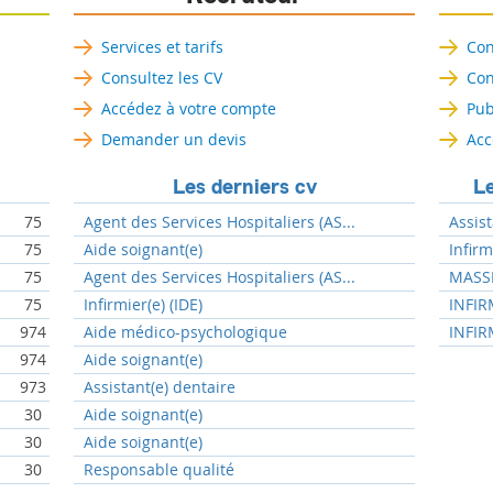
Services et tarifs
Con
Consultez les CV
Con
Accédez à votre compte
Pub
Demander un devis
Acc
Les derniers cv
Le
75
Agent des Services Hospitaliers (AS...
Assist
75
Aide soignant(e)
Infir
75
Agent des Services Hospitaliers (AS...
MASSE
75
Infirmier(e) (IDE)
INFIR
974
Aide médico-psychologique
INFIR
974
Aide soignant(e)
973
Assistant(e) dentaire
30
Aide soignant(e)
30
Aide soignant(e)
30
Responsable qualité