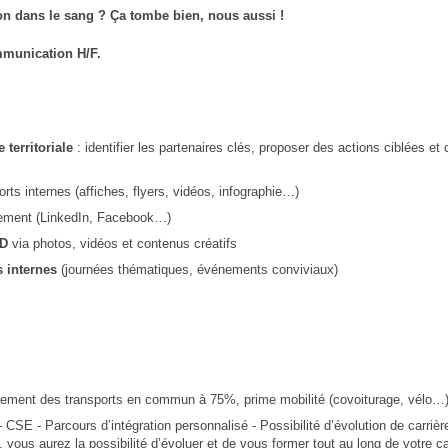
on dans le sang ? Ça tombe bien, nous aussi !
ommunication
H/F.
 territoriale
: identifier les partenaires clés, proposer des actions ciblées et
rts internes (affiches, flyers, vidéos, infographie…)
sement (LinkedIn, Facebook…)
AD
via photos, vidéos et contenus créatifs
s internes
(journées thématiques, événements conviviaux)
sement des transports en commun à 75%, prime mobilité (covoiturage, vélo…
- CSE - Parcours d’intégration personnalisé - Possibilité d’évolution de carriè
vous aurez la possibilité d’évoluer et de vous former tout au long de votre ca