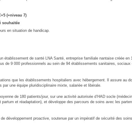
+5 (=niveau 7)
é souhaitée
eurs en situation de handicap.
un établissement de santé LNA Santé, entreprise familiale nantaise créée en 
lus de 9 000 professionnels au sein de 94 établissements sanitaires, sociaux
tions que les établissements hospitaliers avec hébergement. Il assure au do
ar une équipe pluridisciplinaire mixte, salariée et libérale.
oyenne de 180 patients/jour, sur une activité autorisée d’HAD socle (médecin
t partum et réadaptation), et développe des parcours de soins avec les partena
e développement proactive, soutenue par un impératif de sécurité des soins 