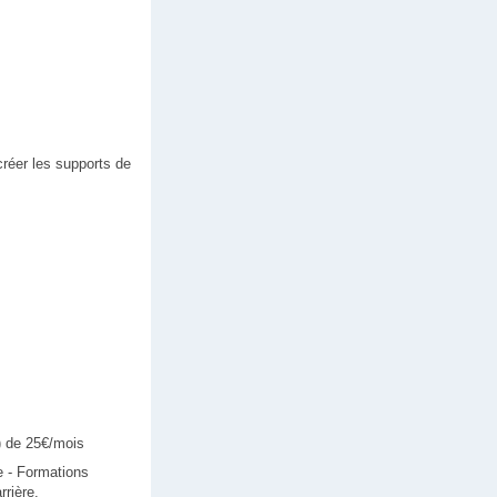
 créer les supports de
) de 25€/mois
re - Formations
rrière.