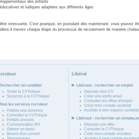
veloppementaux des enfants
s éducatives et ludiques adaptées aux différents âges
tre stressante. C'est pourquoi, en postulant dès maintenant, vous pouvez êtr
idera à travers chaque étape du processus de recrutement de manière chaleur
cruteur
Libéral
Rechercher un candidat
Libéraux : rechercher un emploi
Tester la CVThèque
Déposer mon CV
Souscrire à la CVThèque
Créer une alerte email
Consultez les offres d'emploi
Tous les services recruteur
Créer mon compte candidat
Accéder à mon espace candidat
Publiez une annonce
Consultez la CVThèque
Libéraux : rechercher un remplaça
Forfaits annuels
Communication RH
Déposer une offre
Obtenir un devis
Consulter la CVThèque
Besoin d'un conseil
Créer mon compte recruteur
Témoignages
Accéder à mon compte recruteur