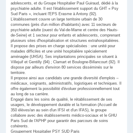
adolescents, et du Groupe Hospitalier Paul Guiraud, dédié à la
psychiatrie adulte. Il est l'établissement support du GHT « Psy
Sud Paris », incluant l'EPS Erasme à Antony (92).
L'établissement couvre un large territoire urbain de 30
communes (près d'un million d'habitants) avec 11 secteurs de
psychiatrie adulte (ouest du Val-de-Marne et centre des Hauts-
de-Seine) et 1 secteur pour enfants et adolescents, comprenant
plusieurs sites d'hospitalisation et structures extrahospitalières.
Il propose des prises en charge spécialisées : une unité pour
malades difficiles et une unité hospitalière spécialement
aménagée (UHSA). Ses implantations principales se situent à
Villejuif et Gentilly (94) ; Clamart et Boulogne-Billancourt (92). Il
dispose par ailleurs d'environ 80 services disséminés sur le
territoire.
Il propose ainsi aux candidats une grande diversité d'emplois –
médicaux, soignants, administratifs, logistiques et techniques. Il
offre également la possibilité d'évoluer professionnellement tout
au long de sa carrière.
Engagé dans les soins de qualité, le rétablissement de ses
usagers, le développement durable et la formation (Accueil de
350 élèves/an au sein d'un IFSI et d'un IFAS), le groupe
collabore avec des établissements médico-sociaux et le GHU
Paris Sud de l'APHP pour garantir des parcours de soins
cohérents.
Groupement Hospitalier PSY SUD Paris