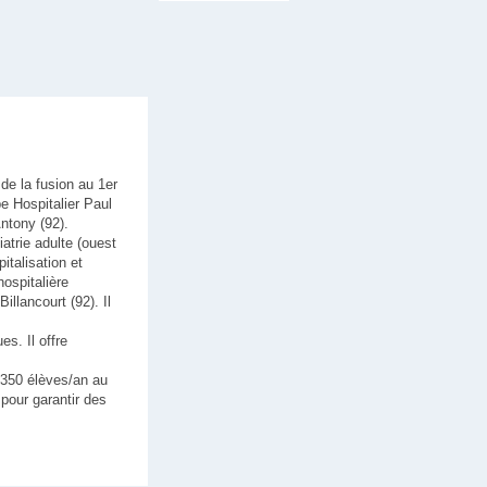
 de la fusion au 1er
e Hospitalier Paul
ntony (92).
atrie adulte (ouest
italisation et
hospitalière
llancourt (92). Il
s. Il offre
 350 élèves/an au
pour garantir des