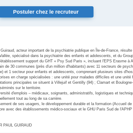
Postuler chez le recruteur
 Guiraud, acteur important de la psychiatrie publique en Île-de-France, résulte
Vallée, spécialisé dans la psychiatrie des enfants et adolescents, et du Group
st l'établissement support du GHT « Psy Sud Paris », incluant l'EPS Erasme à A
bain de 30 communes (près d'un million d'habitants) avec 11 secteurs de psychi
) et 1 secteur pour enfants et adolescents, comprenant plusieurs sites d'hosp
prises en charge spécialisées : une unité pour malades difficiles et une unité 
ns principales se situent à Villejuif et Gentilly (94) ; Clamart et Boulogne-Bi
séminés sur le territoire.
ersité d'emplois – médicaux, soignants, administratifs, logistiques et technique
nellement tout au long de sa carrière.
ssement de ses usagers, le développement durable et la formation (Accueil de
labore avec des établissements médico-sociaux et le GHU Paris Sud de l'APHP 
IER PAUL GUIRAUD