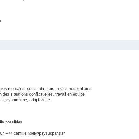
n
gies mentales, soins infirmiers, règles hospitalières
des situations conflictuelles, travail en équipe
ess, dynamisme, adaptabilité
lle possibles
07 – ✉ camille.noel@psysudparis.fr