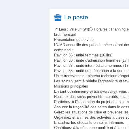
Le poste
📍 Lieu : Villejuif (94)🕘 Horaires : Plannin
brut mensuel
Présentation du service
L'UMD accueille des patients nécessitant des
comprend :
Pavillon 36 : unité femmes (16 lits)
Pavillon 38 : unité d'admission hommes (17 li
Pavillon 37 : unité intermédiaire hommes (17 
Pavillon 35 : unité de préparation à la sortie m
Unité transversale : plateau technique d'ergo
Les soins visent à réduire l'agressivité et fav
Missions principales
En tant qu'infirmier(ère) transversal(e), vous 
Réalisez des soins préventifs, curatifs, relat
Participez à l'élaboration du projet de soins p
Assurez la traçabilité des actes dans le doss
Gérez les situations de crise et prévenez les
Organisez et animez des activités à visée s
Encadrez les étudiants en soins infirmiers
Contribuez à la démarche qualité et à la ges