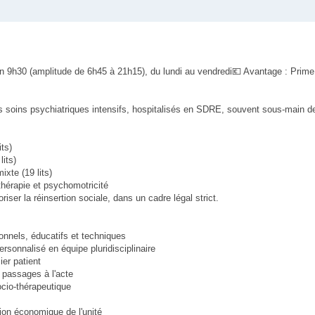
g en 9h30 (amplitude de 6h45 à 21h15), du lundi au vendredi💶 Avantage : Prime
 soins psychiatriques intensifs, hospitalisés en SDRE, souvent sous-main de
ts)
lits)
ixte (19 lits)
thérapie et psychomotricité
oriser la réinsertion sociale, dans un cadre légal strict.
:
ionnels, éducatifs et techniques
ersonnalisé en équipe pluridisciplinaire
ier patient
 passages à l'acte
ocio-thérapeutique
tion économique de l'unité