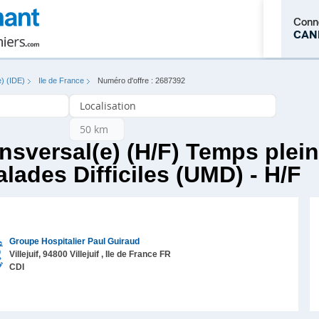
Conn
CAN
e) (IDE)
Ile de France
Numéro d'offre : 2687392
M'inscrire
ansversal(e) (H/F) Temps plein
lades Difficiles (UMD) - H/F
Groupe Hospitalier Paul Guiraud
Villejuif,
94800
Villejuif
, Ile de France
FR
CDI