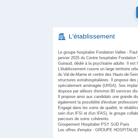
L'établissement
Le groupe hospitalier Fondation Vallée - Paul
janvier 2025 du Centre hospitalier Fondation 
Guiraud, dédié à la psychiatrie adulte. Il e
L'établissement couvre un large territoire ur
du Val-de-Marne et centre des Hauts-de-Seine
structures extrahospitalières. Il propose des 
spécialement aménagée (UHSA). Ses implantatio
dispose par ailleurs d'environ 80 services dis
Il propose ainsi aux candidats une grande div
également la possibilité d'évoluer profession
Engagé dans les soins de qualité, le rétabli
sein d'un IFSI et d'un IFAS), le groupe col
parcours de soins cohérents.
Groupement Hospitalier PSY SUD Paris
Les offres d'emploi - GROUPE HOSPITAL