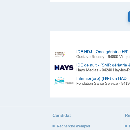
IDE HDJ - Oncogériatrie H/F
Gustave Roussy - 94800 Villejui
IDE de nuit - (SMR gériatrie 
Hays Medias - 94240 Haÿ-les-Ro
Infirmier(ère) (H/F) en HAD
Fondation Santé Service - 94190
Candidat
Re
Recherche d'emploi