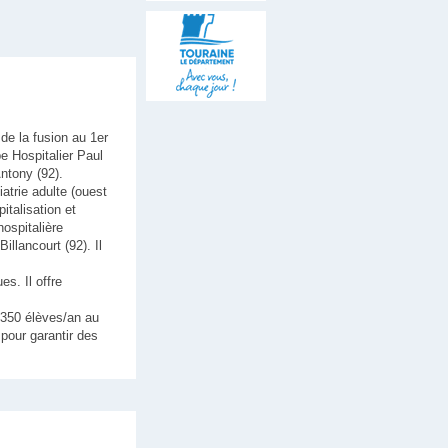
 de la fusion au 1er
e Hospitalier Paul
ntony (92).
atrie adulte (ouest
italisation et
hospitalière
llancourt (92). Il
s. Il offre
 350 élèves/an au
pour garantir des