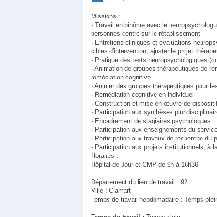
Missions :
· Travail en binôme avec le neuropsychologu
personnes centré sur le rétablissement
· Entretiens cliniques et évaluations neuropsy
cibles d'intervention, ajuster le projet thérape
· Pratique des tests neuropsychologiques (cog
· Animation de groupes thérapeutiques de reméd
remédiation cognitive.
· Animer des groupes thérapeutiques pour les 
· Remédiation cognitive en individuel
· Construction et mise en œuvre de dispositif
· Participation aux synthèses pluridisciplinai
· Encadrement de stagiaires psychologues
· Participation aux enseignements du servic
· Participation aux travaux de recherche du pô
· Participation aux projets institutionnels, à
Horaires :
Hôpital de Jour et CMP de 9h à 16h36
Département du lieu de travail : 92
Ville : Clamart
Temps de travail hebdomadaire : Temps plei
Temps de travail :
Temps plein