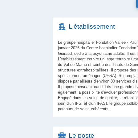
L'établissement
Le groupe hospitalier Fondation Vallée - Paul
janvier 2025 du Centre hospitalier Fondation 
Guiraud, dédié à la psychiatrie adulte. Il e
L'établissement couvre un large territoire ur
du Val-de-Marne et centre des Hauts-de-Seine
structures extrahospitalières. Il propose des 
spécialement aménagée (UHSA). Ses implantatio
dispose par ailleurs d'environ 80 services dis
Il propose ainsi aux candidats une grande div
également la possibilité d'évoluer profession
Engagé dans les soins de qualité, le rétabli
sein d'un IFSI et d'un IFAS), le groupe col
parcours de soins cohérents.
Le poste