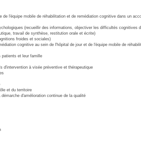
e de l'équipe mobile de réhabilitation et de remédiation cognitive dans un 
chologiques (recueillir des informations, objectiver les difficultés cognitives d
utique, travail de synthèse, restitution orale et écrite)
nitions froides et sociales)
iation cognitive au sein de l'hôpital de jour et de l'équipe mobile de réhabili
patients et leur famille
s d'intervention à visée préventive et thérapeutique
res
e
le et du territoire
 la démarche d'amélioration continue de la qualité
n