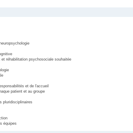
neuropsychologie
ognitive
t et réhabilitation psychosociale souhaitée
logie
le
sponsabilités et de l'accueil
haque patient et au groupe
 pluridisciplinaires
ction
es équipes