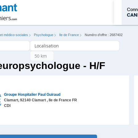
Conn
CAN
 et médico-sociales
Psychologue
Ile de France
Numéro d'offre : 2687402
M'inscrire
europsychologue - H/F
Groupe Hospitalier Paul Guiraud
Clamart,
92140
Clamart
, Ile de France
FR
CDI