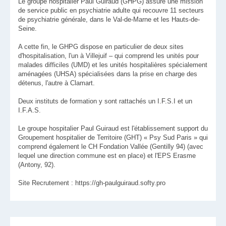
Le groupe hospitalier Paul Guiraud (GHPG) assure une mission
de service public en psychiatrie adulte qui recouvre 11 secteurs
de psychiatrie générale, dans le Val-de-Marne et les Hauts-de-
Seine.
A cette fin, le GHPG dispose en particulier de deux sites
d'hospitalisation, l'un à Villejuif – qui comprend les unités pour
malades difficiles (UMD) et les unités hospitalières spécialement
aménagées (UHSA) spécialisées dans la prise en charge des
détenus, l'autre à Clamart.
Deux instituts de formation y sont rattachés un I.F.S.I et un
I.F.A.S.
Le groupe hospitalier Paul Guiraud est l'établissement support du
Groupement hospitalier de Territoire (GHT) « Psy Sud Paris » qui
comprend également le CH Fondation Vallée (Gentilly 94) (avec
lequel une direction commune est en place) et l'EPS Erasme
(Antony, 92).
Site Recrutement : https://gh-paulguiraud.softy.pro