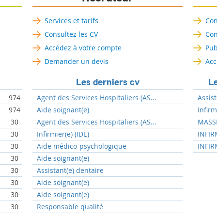
Services et tarifs
Con
Consultez les CV
Con
Accédez à votre compte
Pub
Demander un devis
Acc
Les derniers cv
Le
974
Agent des Services Hospitaliers (AS...
Assist
974
Aide soignant(e)
Infir
30
Agent des Services Hospitaliers (AS...
MASSE
30
Infirmier(e) (IDE)
INFIR
30
Aide médico-psychologique
INFIR
30
Aide soignant(e)
30
Assistant(e) dentaire
30
Aide soignant(e)
30
Aide soignant(e)
30
Responsable qualité