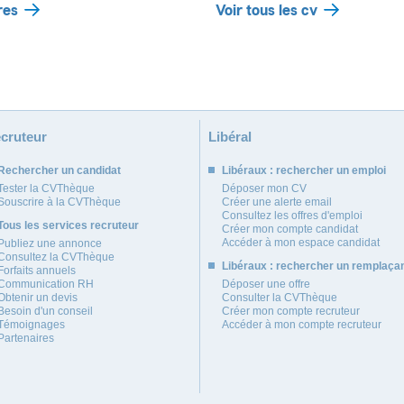
res
Voir tous les cv
cruteur
Libéral
Rechercher un candidat
Libéraux : rechercher un emploi
Tester la CVThèque
Déposer mon CV
Souscrire à la CVThèque
Créer une alerte email
Consultez les offres d'emploi
Tous les services recruteur
Créer mon compte candidat
Accéder à mon espace candidat
Publiez une annonce
Consultez la CVThèque
Libéraux : rechercher un remplaça
Forfaits annuels
Communication RH
Déposer une offre
Obtenir un devis
Consulter la CVThèque
Besoin d'un conseil
Créer mon compte recruteur
Témoignages
Accéder à mon compte recruteur
Partenaires