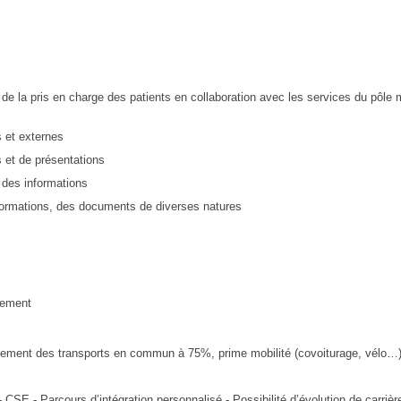
if de la pris en charge des patients en collaboration avec les services du pôle 
 et externes
 et de présentations
er des informations
formations, des documents de diverses natures
ssement
sement des transports en commun à 75%, prime mobilité (covoiturage, vélo…
- CSE - Parcours d’intégration personnalisé - Possibilité d’évolution de carriè