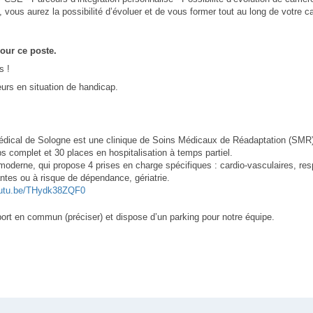
vous aurez la possibilité d’évoluer et de vous former tout au long de votre ca
our ce poste.
s !
eurs en situation de handicap.
Médical de Sologne est une clinique de Soins Médicaux de Réadaptation (SMR) 
ps complet et 30 places en hospitalisation à temps partiel.
moderne, qui propose 4 prises en charge spécifiques : cardio-vasculaires, resp
tes ou à risque de dépendance, gériatrie.
outu.be/THydk38ZQF0
ort en commun (préciser) et dispose d’un parking pour notre équipe.