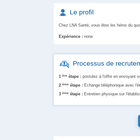
Le profil
Chez LNA Santé, vous êtes les héros du quot
Expérience :
none
Processus de recrute
ère
1
étape :
postulez à l'offre en envoyant 
ème
2
étape :
Echange téléphonique avec l'é
ème
3
étape :
Entretien physique sur l'établ