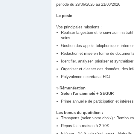
période du 29/06/2026 au 21/08/2026
Le poste
Vos principales missions :
Réaliser la gestion et le suivi administrat
soins
Gestion des appels téléphoniques internes
Rédaction et mise en forme de documents
Identifier, analyser, prioriser et synthétis
Organiser et classer des données, des in
Polyvalence secrétariat HDJ
✨
Rémunération
Selon l'ancienneté + SEGUR
Prime annuelle de participation et intére
Les bonus du quotidien :
Transports (selon votre choix) : Rembour
Repas faits-maison à 2.70€
Intégrer LNA Santé c’est aussi : Mutuelle 