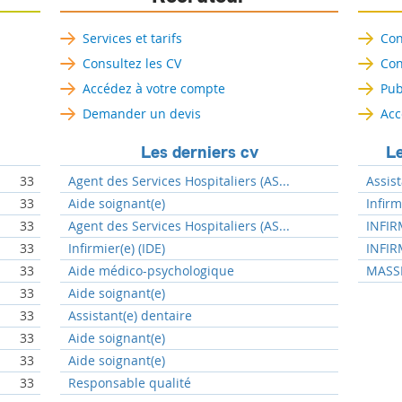
Services et tarifs
Con
Consultez les CV
Con
Accédez à votre compte
Pub
Demander un devis
Acc
Les derniers cv
Le
33
Agent des Services Hospitaliers (AS...
Assist
33
Aide soignant(e)
Infir
33
Agent des Services Hospitaliers (AS...
INFIR
33
Infirmier(e) (IDE)
INFIR
33
Aide médico-psychologique
MASSE
33
Aide soignant(e)
33
Assistant(e) dentaire
33
Aide soignant(e)
33
Aide soignant(e)
33
Responsable qualité