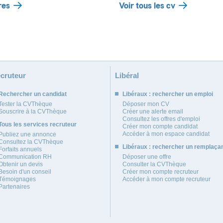
res
Voir tous les cv
cruteur
Libéral
Rechercher un candidat
Libéraux : rechercher un emploi
Tester la CVThèque
Déposer mon CV
Souscrire à la CVThèque
Créer une alerte email
Consultez les offres d'emploi
Tous les services recruteur
Créer mon compte candidat
Accéder à mon espace candidat
Publiez une annonce
Consultez la CVThèque
Libéraux : rechercher un remplaça
Forfaits annuels
Communication RH
Déposer une offre
Obtenir un devis
Consulter la CVThèque
Besoin d'un conseil
Créer mon compte recruteur
Témoignages
Accéder à mon compte recruteur
Partenaires