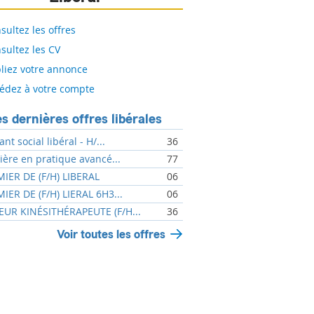
sultez les offres
sultez les CV
liez votre annonce
édez à votre compte
s dernières offres libérales
ant social libéral - H/...
36
mière en pratique avancé...
77
MIER DE (F/H) LIBERAL
06
MIER DE (F/H) LIERAL 6H3...
06
UR KINÉSITHÉRAPEUTE (F/H...
36
Voir toutes les offres