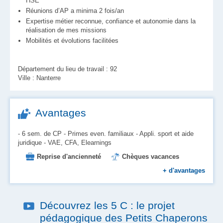
HSE
Réunions d’AP a minima 2 fois/an
Expertise métier reconnue, confiance et autonomie dans la
réalisation de mes missions
Mobilités et évolutions facilitées
Département du lieu de travail : 92
Ville : Nanterre
Avantages
- 6 sem. de CP - Primes even. familiaux - Appli. sport et aide
juridique - VAE, CFA, Elearnings
Reprise d'ancienneté
Chèques vacances
Mutuelle
Formation
+
d'avantages
Aide au logement et à l'installation
Place en crèche
Prévoyance
Découvrez les 5 C : le projet
Prise en charge des transports
pédagogique des Petits Chaperons