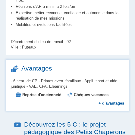
HSE
Réunions d’AP a minima 2 fois/an
Expertise métier reconnue, confiance et autonomie dans la
réalisation de mes missions
Mobilités et évolutions facilitées
Département du lieu de travail : 92
Ville : Puteaux
Avantages
- 6 sem. de CP - Primes even. familiaux - Appli. sport et aide
juridique - VAE, CFA, Elearnings
Reprise d'ancienneté
Chèques vacances
Mutuelle
Formation
+
d'avantages
Aide au logement et à l'installation
Place en crèche
Prévoyance
Découvrez les 5 C : le projet
Prise en charge des transports
pédagogique des Petits Chaperons