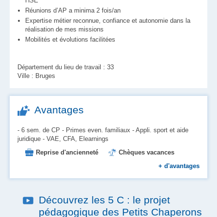
HSE
Réunions d’AP a minima 2 fois/an
Expertise métier reconnue, confiance et autonomie dans la
réalisation de mes missions
Mobilités et évolutions facilitées
Département du lieu de travail : 33
Ville : Bruges
Avantages
- 6 sem. de CP - Primes even. familiaux - Appli. sport et aide
juridique - VAE, CFA, Elearnings
Reprise d'ancienneté
Chèques vacances
Mutuelle
Formation
+
d'avantages
Aide au logement et à l'installation
Place en crèche
Prévoyance
Découvrez les 5 C : le projet
Prise en charge des transports
pédagogique des Petits Chaperons