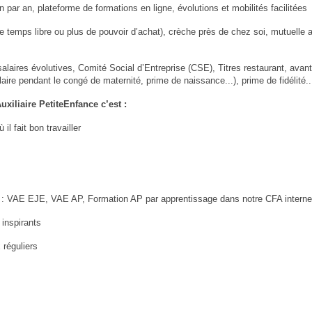
 par an, plateforme de formations en ligne, évolutions et mobilités facilitées
de temps libre ou plus de pouvoir d’achat), crèche près de chez soi, mutuelle 
 salaires évolutives, Comité Social d’Entreprise (CSE), Titres restaurant, avan
aire pendant le congé de maternité, prime de naissance...), prime de fidélité..
xiliaire PetiteEnfance c’est :
l fait bon travailler
: VAE EJE, VAE AP, Formation AP par apprentissage dans notre CFA interne
 inspirants
réguliers