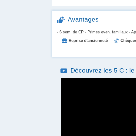
Avantages
- 6 sem. de CP - Primes even. familiaux - App
Reprise d'ancienneté
Chèques
Place en crèche
Prévoyance
Découvrez les 5 C : l