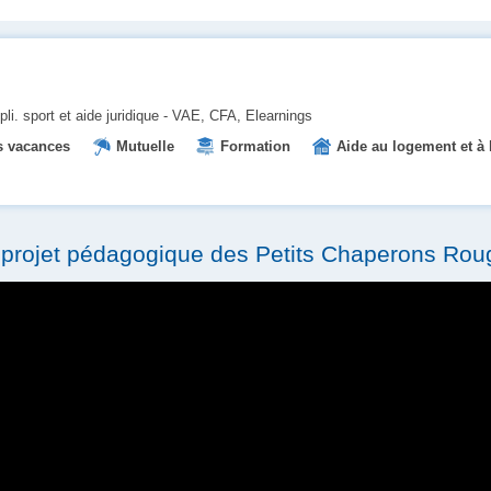
li. sport et aide juridique - VAE, CFA, Elearnings
 vacances
Mutuelle
Formation
Aide au logement et à l
Prise en charge des transports
Tickets restaurant
e projet pédagogique des Petits Chaperons Rou