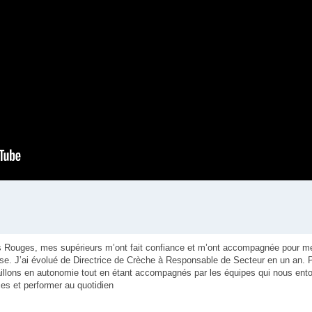
 Rouges, mes supérieurs m’ont fait confiance et m’ont accompagnée pour m
rise. J’ai évolué de Directrice de Crèche à Responsable de Secteur en un an. 
llons en autonomie tout en étant accompagnés par les équipes qui nous entou
s et performer au quotidien