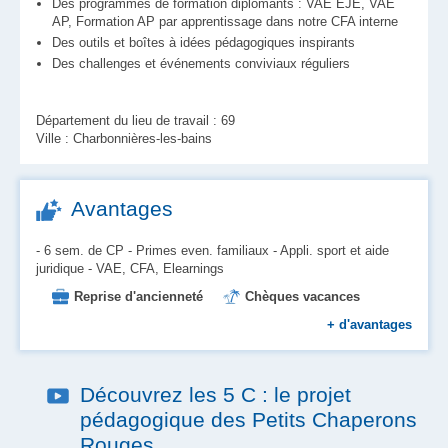
Des programmes de formation diplômants : VAE EJE, VAE
AP, Formation AP par apprentissage dans notre CFA interne
Des outils et boîtes à idées pédagogiques inspirants
Des challenges et événements conviviaux réguliers
Département du lieu de travail : 69
Ville : Charbonnières-les-bains
Avantages
- 6 sem. de CP - Primes even. familiaux - Appli. sport et aide
juridique - VAE, CFA, Elearnings
Reprise d'ancienneté
Chèques vacances
Mutuelle
Formation
+
d'avantages
Aide au logement et à l'installation
Place en crèche
Prévoyance
Découvrez les 5 C : le projet
Prise en charge des transports
pédagogique des Petits Chaperons
Tickets restaurant
Rouges