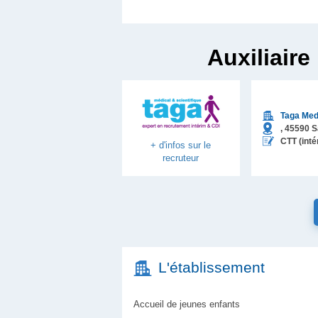
Auxiliaire
Taga Med
,
45590
S
CTT (inté
+ d'infos sur le
recruteur
L'établissement
Accueil de jeunes enfants