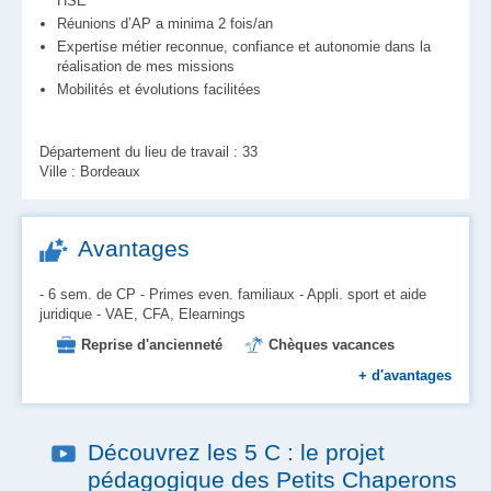
HSE
Réunions d’AP a minima 2 fois/an
Expertise métier reconnue, confiance et autonomie dans la
réalisation de mes missions
Mobilités et évolutions facilitées
Département du lieu de travail : 33
Ville : Bordeaux
Avantages
- 6 sem. de CP - Primes even. familiaux - Appli. sport et aide
juridique - VAE, CFA, Elearnings
Reprise d'ancienneté
Chèques vacances
Mutuelle
Formation
+
d'avantages
Aide au logement et à l'installation
Place en crèche
Prévoyance
Découvrez les 5 C : le projet
Prise en charge des transports
pédagogique des Petits Chaperons