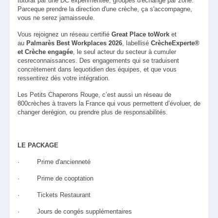
tutorat par une DC expérimentée, groupes d'échange par zone.
Parceque prendre la direction d'une crèche, ça s'accompagne,
vous ne serez jamaisseule.
Vous rejoignez un réseau certifié
Great Place toWork
et
au
Palmarès Best Workplaces 2026
, labellisé
CrècheExperte®
et Crèche engagée
, le seul acteur du secteur à cumuler
cesreconnaissances. Des engagements qui se traduisent
concrètement dans lequotidien des équipes, et que vous
ressentirez dès votre intégration.
Les Petits Chaperons Rouge, c’est aussi un réseau de
800crèches à travers la France qui vous permettent d’évoluer, de
changer derégion, ou prendre plus de responsabilités.
LE PACKAGE
· Prime d'ancienneté
· Prime de cooptation
· Tickets Restaurant
· Jours de congés supplémentaires