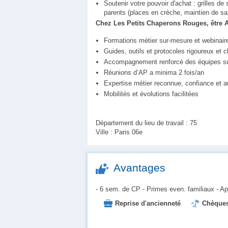
Soutenir votre pouvoir d'achat : grilles de
parents (places en crèche, maintien de sal
Chez Les Petits Chaperons Rouges, être Au
Formations métier sur-mesure et webina
Guides, outils et protocoles rigoureux et 
Accompagnement renforcé des équipes su
Réunions d’AP a minima 2 fois/an
Expertise métier reconnue, confiance et 
Mobilités et évolutions facilitées
Département du lieu de travail : 75
Ville : Paris 06e
Avantages
- 6 sem. de CP - Primes even. familiaux - App
Reprise d'ancienneté
Chèques
Place en crèche
Prévoyance