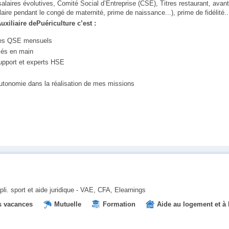
 salaires évolutives, Comité Social d’Entreprise (CSE), Titres restaurant, avan
aire pendant le congé de maternité, prime de naissance...), prime de fidélité..
xiliaire dePuériculture c’est :
ires QSE mensuels
clés en main
pport et experts HSE
autonomie dans la réalisation de mes missions
li. sport et aide juridique - VAE, CFA, Elearnings
 vacances
Mutuelle
Formation
Aide au logement et à l
Prise en charge des transports
Tickets restaurant