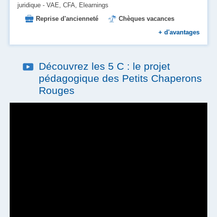
juridique - VAE, CFA, Elearnings
Reprise d'ancienneté
Chèques vacances
Mutuelle
Formation
+
d'avantages
Aide au logement et à l'installation
Place en crèche
Prévoyance
Découvrez les 5 C : le projet
Prise en charge des transports
pédagogique des Petits Chaperons
Tickets restaurant
Rouges