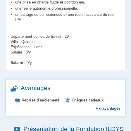
une prise en charge fluide et coordonnée,
une réelle autonomie professionnelle,
un partage de compétences et une reconnaissance du rôle
IPA.
Département du lieu de travail : 29
Ville : Quimper
Expérience : 1 ans
Salaire : 0/y
Salaire :
0/y
Avantages
Reprise d'ancienneté
Chèques cadeaux
Chèques vacances
Mutuelle
Formation
+
d'avantages
Place en crèche
Prévoyance
Primes
Restauration d'entreprise
Présentation de la Fondation ILDYS