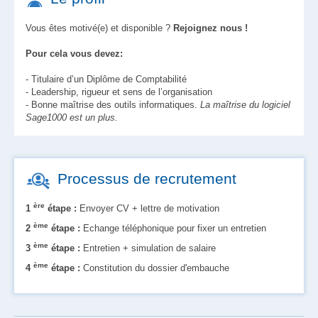
Restauration d'entreprise
Plan épargne
Vous êtes motivé(e) et disponible ?
Rejoignez nous !
Prise en charge des transports
Pour cela vous devez:
-
Titulaire d’un Diplôme de Comptabilité
- Leadership, rigueur et sens de l’organisation
- Bonne maîtrise des outils informatiques.
La maîtrise du logiciel
Sage1000 est un plus.
Processus de recrutement
ère
1
étape :
Envoyer CV + lettre de motivation
ème
2
étape :
Echange téléphonique pour fixer un entretien
ème
3
étape :
Entretien + simulation de salaire
ème
4
étape :
Constitution du dossier d'embauche