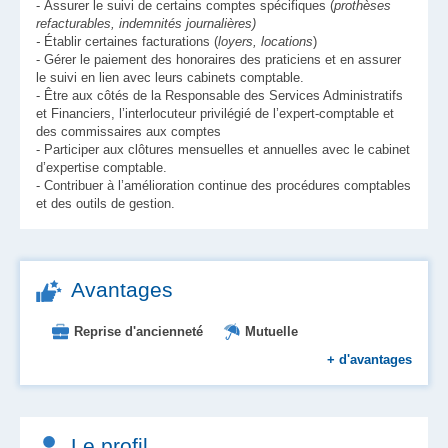
- Assurer le suivi de certains comptes spécifiques (
prothèses
refacturables, indemnités journalières)
-
Établir certaines facturations (
loyers, locations
)
- Gérer le paiement des honoraires des praticiens et en assurer
le suivi en lien avec leurs cabinets comptable.
- Être aux côtés de la Responsable des Services Administratifs
et Financiers, l’interlocuteur privilégié de l’expert-comptable et
des commissaires aux comptes
- Participer aux clôtures mensuelles et annuelles avec le cabinet
d’expertise comptable.
- Contribuer à l’amélioration continue des procédures comptables
et des outils de gestion.
Avantages
Reprise d'ancienneté
Mutuelle
Formation
+
d'avantages
Aide au logement et à l'installation
Retraite complémentaire
Place en crèche
Le profil
Prévoyance
Primes