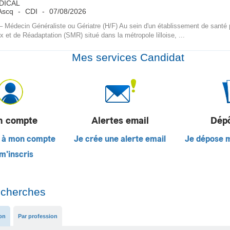
DICAL
'Ascq
CDI
07/08/2026
 – Médecin Généraliste ou Gériatre (H/F) Au sein d'un établissement de santé 
 et de Réadaptation (SMR) situé dans la métropole lilloise, ...
Mes services Candidat
 compte
Alertes email
Dép
 à mon compte
Je crée une alerte email
Je dépose 
m'inscris
echerches
ion
Par profession