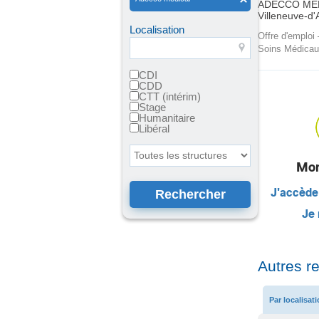
ADECCO MÉ
Villeneuve-d
Localisation
Offre d'emploi
Soins Médicaux
CDI
CDD
CTT (intérim)
Stage
Humanitaire
Libéral
Toutes les structures
Mon
J'accède
Je 
Autres r
Par localisat