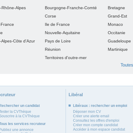
-Rhône-Alpes
Bourgogne-Franche-Comté
Bretagne
Corse
Grand-Est
-France
Ile de France
Monaco
ie
Nouvelle-Aquitaine
Occitanie
-Alpes-Côte d'Azur
Pays de Loire
Guadeloupe
Réunion
Martinique
Territoires d'outre-mer
Toutes
cruteur
Libéral
Rechercher un candidat
Libéraux : rechercher un emploi
Tester la CVThèque
Déposer mon CV
Souscrire à la CVThèque
Créer une alerte email
Consultez les offres d'emploi
Tous les services recruteur
Créer mon compte candidat
Accéder à mon espace candidat
Publiez une annonce