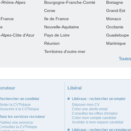
-Rhône-Alpes
Bourgogne-Franche-Comté
Bretagne
Corse
Grand-Est
-France
Ile de France
Monaco
ie
Nouvelle-Aquitaine
Occitanie
-Alpes-Côte d'Azur
Pays de Loire
Guadeloupe
Réunion
Martinique
Territoires d'outre-mer
Toutes
cruteur
Libéral
Rechercher un candidat
Libéraux : rechercher un emploi
Tester la CVThèque
Déposer mon CV
Souscrire à la CVThèque
Créer une alerte email
Consultez les offres d'emploi
Tous les services recruteur
Créer mon compte candidat
Accéder à mon espace candidat
Publiez une annonce
Consultez la CVThèque
Libéraux : rechercher un remplaça