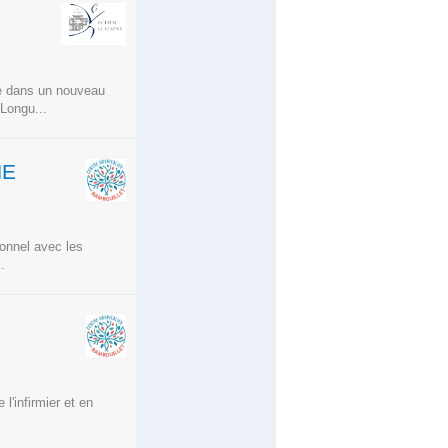
lé dans un nouveau
 Longu...
NE
ionnel avec les
.
l'infirmier et en