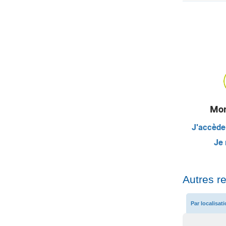
Mon
J'accède
Je 
Autres r
Par localisat