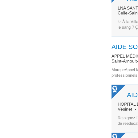
LNA SAN
Celle-Sai
✨ À la Vill
le sang ? Ç
AIDE SO
APPEL MÉDI
Saint-Arnoult
MarqueAppel M
professionnels 
AID
HÔPITAL 
Vésinet
Rejoignez l
de rééducat