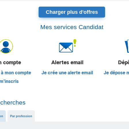
Charger plus d'offres
Mes services Candidat
 compte
Alertes email
Dép
 à mon compte
Je crée une alerte email
Je dépose 
m'inscris
echerches
ion
Par profession