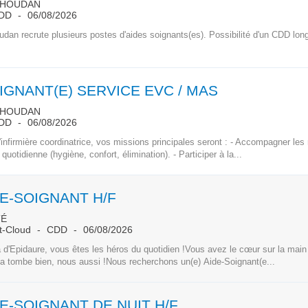
 HOUDAN
DD
06/08/2026
oudan recrute plusieurs postes d'aides soignants(es). Possibilité d'un CDD lon
IGNANT(E) SERVICE EVC / MAS
 HOUDAN
DD
06/08/2026
'infirmière coordinatrice, vos missions principales seront : - Accompagner les
 quotidienne (hygiène, confort, élimination). - Participer à la...
DE-SOIGNANT H/F
TÉ
nt-Cloud
CDD
06/08/2026
a d'Epidaure, vous êtes les héros du quotidien !Vous avez le cœur sur la main
a tombe bien, nous aussi !Nous recherchons un(e) Aide-Soignant(e...
E-SOIGNANT DE NUIT H/F