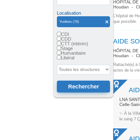
HÔPITAL DE
Houdan
C
Localisation
L’hôpital de H
que possible.
Yvelines (78)
CDI
CDD
AIDE SO
CTT (intérim)
Stage
HÔPITAL DE
Humanitaire
Houdan
C
Libéral
Rattaché(e) à l
Toutes les structures
actes de la vie
AI
LNA SAN
Celle-Sai
✨ À la Vill
le sang ? Ç
AID