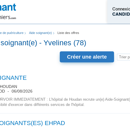
Connexi
CANDID
re de puériculture
Aide soignant(e)
Liste des offres
M'inscrire
 soignant(e) - Yvelines (78)
Créer une alerte
OIGNANTE
 HOUDAN
DD
06/08/2026
OIR IMMEDIATEMENT : L’hôpital de Houdan recrute un(e) Aide-Soignant(
bilé d'exercer dans différents services de l'hôpital.
SOIGNANTS(ES) EHPAD