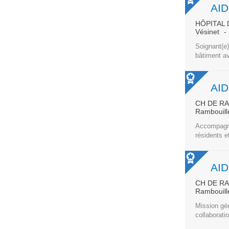
AID
HÔPITAL 
Vésinet
Soignant(e
bâtiment av
AI
CH DE R
Rambouill
Accompagner
résidents e
AI
CH DE R
Rambouill
Mission gén
collaborati