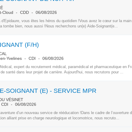
TÉ
nt-Cloud
CDD
06/08/2026
a d'Epidaure, vous êtes les héros du quotidien !Vous avez le cœur sur la main
a tombe bien, nous aussi !Nous recherchons un(e) Aide-Soignant(e...
IGNANT (F/H)
CAL
-en-Yvelines
CDI
06/08/2026
édical, expert du recrutement médical, paramédical et pharmaceutique en F
de santé dans leur projet de carrière. Aujourd'hui, nous recrutons pour ...
E-SOIGNANT (E) - SERVICE MPR
DU VÉSINET
CDI
06/08/2026
’aventure d’un nouveau service de rééducation !Dans le cadre de l’ouverture 
ion alliant prise en charge neurologique et locomotrice, nous recruto...