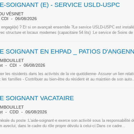
E-SOIGNANT (E) - SERVICE USLD-USPC
DU VÉSINET
CDI
06/08/2026
) engagé(e) ? Et si on avançait ensemble ?Le service USLD-USPC est instal
ec structure et locaux modernes (capacitaire 54 lits) :Le service de Soins de
DE SOIGNANT EN EHPAD _ PATIOS D'ANGEN
AMBOUILLET
et
CDI
06/08/2026
 les résidents dans les activités de la vie quotidienne- Assurer un lien relat
t les familles - Contribuer au bien-être du résident et au maintien de son auto..
DE SOIGNANT VACATAIRE
AMBOUILLET
et
CDD
06/08/2026
érale du poste :L'aide-soignant·e exerce son activité sous la responsabilité de 
on aveclui, dans le cadre du rôle propre dévolu à celui-ci.Dans ce cadre...