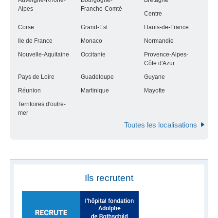
Auvergne-Rhône-
Bourgogne-
Bretagne
Alpes
Franche-Comté
Centre
Corse
Grand-Est
Hauts-de-France
Ile de France
Monaco
Normandie
Nouvelle-Aquitaine
Occitanie
Provence-Alpes-
Côte d'Azur
Pays de Loire
Guadeloupe
Guyane
Réunion
Martinique
Mayotte
Territoires d'outre-
mer
Toutes les localisations
Ils recrutent