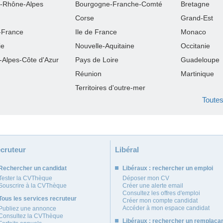
-Rhône-Alpes
Bourgogne-Franche-Comté
Bretagne
Corse
Grand-Est
-France
Ile de France
Monaco
ie
Nouvelle-Aquitaine
Occitanie
-Alpes-Côte d'Azur
Pays de Loire
Guadeloupe
Réunion
Martinique
Territoires d'outre-mer
Toutes
cruteur
Libéral
Rechercher un candidat
Libéraux : rechercher un emploi
Tester la CVThèque
Déposer mon CV
Souscrire à la CVThèque
Créer une alerte email
Consultez les offres d'emploi
Tous les services recruteur
Créer mon compte candidat
Accéder à mon espace candidat
Publiez une annonce
Consultez la CVThèque
Libéraux : rechercher un remplaça