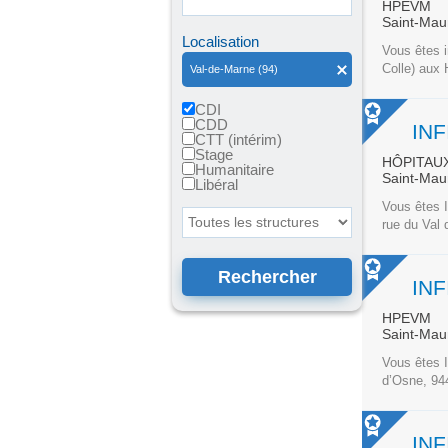
HPEVM
Saint-Mau
Localisation
Vous êtes i
Colle) aux 
Val-de-Marne (94)
CDI
CDD
CTT (intérim)
Stage
HÔPITAUX
Humanitaire
Saint-Mau
Libéral
Vous êtes I
Toutes les structures
rue du Val 
HPEVM
Saint-Mau
Vous êtes I
d’Osne, 944