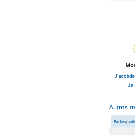
Mon
J'accède
Je 
Autres r
Par localisat