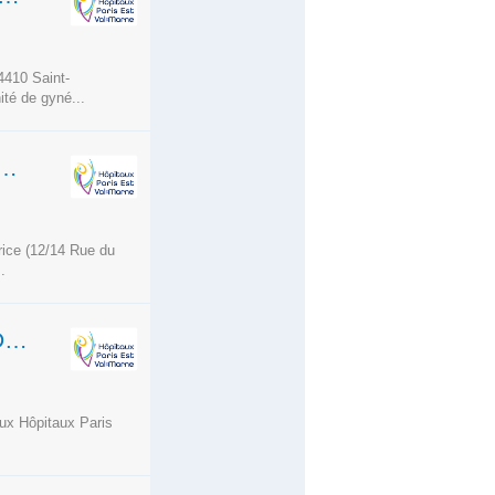
4410 Saint-
ité de gyné...
 SOINS GÉNÉRAUX EN 12H - HÉMODIALYSE - PÔLE CTIRC
rice (12/14 Rue du
.
INFIRMIER(E) EN SOINS GÉNÉRAUX - MAISON DE RÉPIT - PÔLE PARIS CENTRE EST
aux Hôpitaux Paris