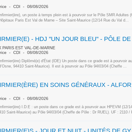
rice
CDI
08/08/2026
nfirmier(ère), un poste à temps plein est à pourvoir sur le Pôle SMR Adultes (
Hôpitaux Paris Est Val de Marne – Site Saint-Maurice (12/14 Rue du Val d...
 PARIS EST VAL-DE-MARNE
rice
CDI
08/08/2026
nfirmier(ère) Diplômé(e) d'État (IDE) Un poste dans ce grade est à pourvoir
d’Osne, 94410 Saint-Maurice). Il est à pourvoir au Pôle 94I03/04 (Cheffe ...
INFIRMI
rice
CDI
08/08/2026
nfirmier(ère) I.D.E : un poste dans ce grade est à pourvoir aux HPEVM (12/1
10 Saint-Maurice) au Pôle 94I03/04 (Cheffe de Pôle : Dr RUEL). UF : 2110 / P
INFIRMIER(E)