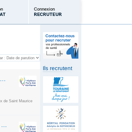
on
Connexion
AT
RECRUTEUR
Mot de passe oublié
Ils recrutent
IRMIERS EN SOINS GÉNÉRAUX (F.H.) COGNITO-COMPORTEMENTALE – EN 10 H - GÉRIATRIE
ux de Saint Maurice
INFIRMIER EN SOINS GÉNÉRAUX (F.H.) – NUIT - PÔLE SOINS MÉDICAUX ET DE RÉADAPTATION ADULTES