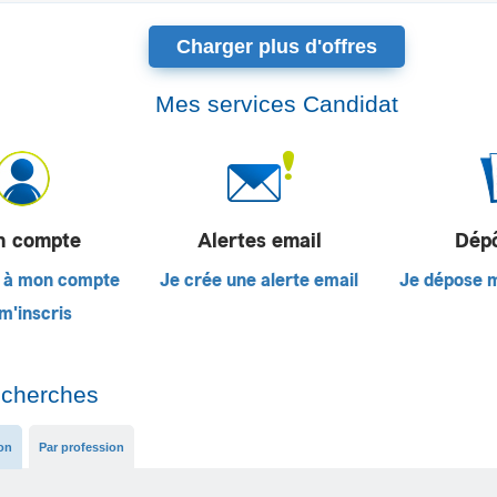
Charger plus d'offres
Mes services Candidat
 compte
Alertes email
Dép
 à mon compte
Je crée une alerte email
Je dépose 
m'inscris
echerches
ion
Par profession