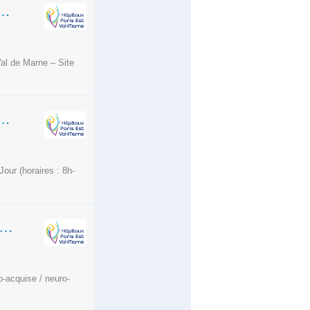
J "LE 124" - PÔLE DE PSYCHIATRIE 94I02-CCASA
Val de Marne – Site
 JOUR - PÔLE SOINS MÉDICAUX ET DE RÉADAPTATION ENFANT
ur (horaires : 8h-
R(E) - HOSPITALISATION COMPLÈTE NEURO-ACQUISE ET NEURO-CONGÉNITALE - SMR ENFANT
-acquise / neuro-