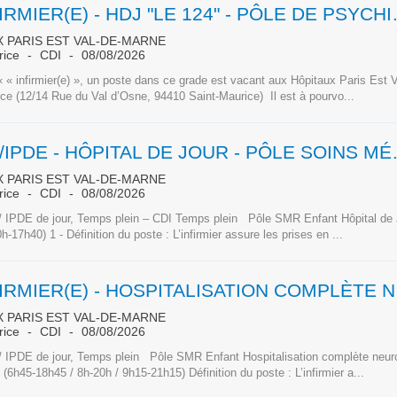
INFIRMIER(E) - HD
 PARIS EST VAL-DE-MARNE
rice
CDI
08/08/2026
 « infirmier(e) », un poste dans ce grade est vacant aux Hôpitaux Paris Est 
ce (12/14 Rue du Val d’Osne, 94410 Saint-Maurice) Il est à pourvo...
IDE/IPDE - HÔPITAL DE
 PARIS EST VAL-DE-MARNE
rice
CDI
08/08/2026
/ IPDE de jour, Temps plein – CDI Temps plein Pôle SMR Enfant Hôpital de Jo
h-17h40) 1 - Définition du poste : L’infirmier assure les prises en ...
INFIRMIE
 PARIS EST VAL-DE-MARNE
rice
CDI
08/08/2026
/ IPDE de jour, Temps plein Pôle SMR Enfant Hospitalisation complète neuro
 (6h45-18h45 / 8h-20h / 9h15-21h15) Définition du poste : L’infirmier a...