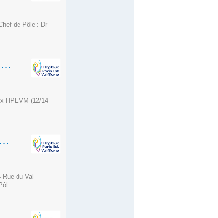
Chef de Pôle : Dr
INFIRMIER(E) - HDJ "UN JOUR BLEU" - PÔLE DE PÉDOPSYCHIATRIE 94I03-04
 aux HPEVM (12/14
ER(ÈRE) EN SOINS GÉNÉRAUX - ALFORTVILLE - PÔLE DE PÉDOPSYCHIATRIE 94I03-04
4 Rue du Val
ôl...
S - JOUR ET NUIT - UNITÉS DE GYNÉCOLOGIE-OBSTÉTRIQUE ET BLOC PÔLE FEMME-ENFANT