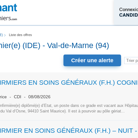
Connexi
CANDID
DE)
Liste des offres
M'inscrire
rmier(e) (IDE) - Val-de-Marne (94)
Créer une alerte
INF
rice
CDI
08/08/2026
nfirmière(e) diplômé(e) d’Etat, un poste dans ce grade est vacant aux Hôpita
du Val d’Osne, 94410 Saint Maurice). Il est à pourvoir au pôle gériat...